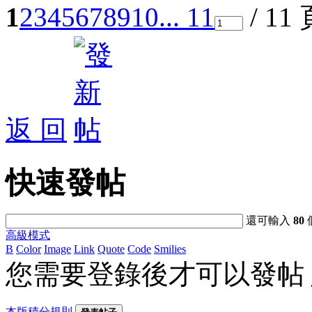
1
2
3
4
5
6
7
8
9
10
... 11
/ 11
返 回
快速發帖
還可輸入
80
高級模式
B
Color
Image
Link
Quote
Code
Smilies
您需要登錄後才可以發帖
本版積分規則