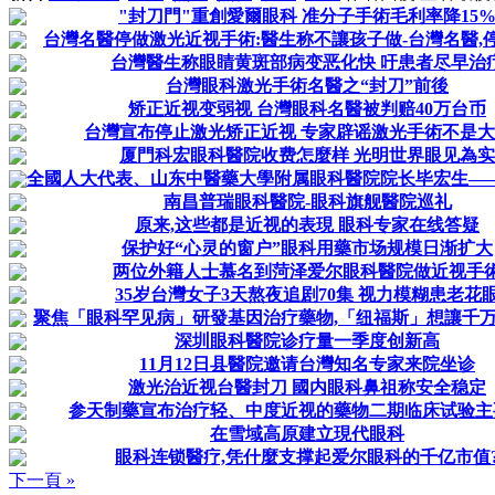
"封刀門"重創愛爾眼科 准分子手術毛利率降15
台灣名醫停做激光近视手術:醫生称不讓孩子做-台灣名醫,停做
台灣醫生称眼睛黄斑部病变恶化快 吁患者尽早治
台灣眼科激光手術名醫之“封刀”前後
矫正近视变弱视 台灣眼科名醫被判赔40万台币
台灣宣布停止激光矫正近视 专家辟谣激光手術不是
厦門科宏眼科醫院收费怎麼样 光明世界眼见為实
全國人大代表、山东中醫藥大學附属眼科醫院院长毕宏生——推
南昌普瑞眼科醫院-眼科旗舰醫院巡礼
原来,这些都是近视的表現 眼科专家在线答疑
保护好“心灵的窗户”眼科用藥市场规模日渐扩大
两位外籍人士慕名到菏泽爱尔眼科醫院做近视手
35岁台灣女子3天熬夜追剧70集 视力模糊患老花
聚焦「眼科罕见病」研發基因治疗藥物,「纽福斯」想讓千万眼
深圳眼科醫院诊疗量一季度创新高
11月12日县醫院邀请台灣知名专家来院坐诊
激光治近视台醫封刀 國内眼科鼻祖称安全稳定
参天制藥宣布治疗轻、中度近视的藥物二期临床试验主
在雪域高原建立現代眼科
眼科连锁醫疗,凭什麼支撑起爱尔眼科的千亿市值
下一頁 »