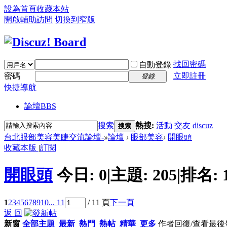
設為首頁
收藏本站
開啟輔助訪問
切換到窄版
找回密碼
自動登錄
密碼
立即註冊
登錄
快捷導航
論壇
BBS
搜索
熱搜:
活動
交友
discuz
搜索
台北眼部美容美睫交流論壇-
»
論壇
›
眼部美容
›
開眼頭
收藏本版
|
訂閱
開眼頭
今日:
0
|
主題:
205
|
排名:
1
2
3
4
5
6
7
8
9
10
... 11
/ 11 頁
下一頁
返 回
新窗
全部主題
最新
熱門
熱帖
精華
更多
作者
回復/查看
最後